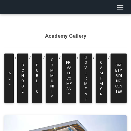
Academy Gallery
G
/
/
/
/
/
/
/
C
PRI
O
C
S
P
O
SAF
VA
V
A
C
U
M
ETY
A
TE
E
M
H
B
M
RIDI
L
CO
R
P
O
L
U
NG
L
MP
M
AI
O
I
NI
CEN
AN
E
G
L
C
T
TER
Y
N
N
Y
T